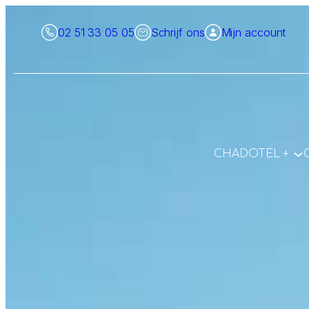
Ga
02 51 33 05 05
Schrijf ons
Mijn account
naar
de
inhoud
CHADOTEL +