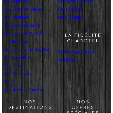
La Bolée d’air
Charente Maritime
La Dune des Sables
Pays Basque
La Trévillière
Pays Catalan
Le Bahamas Beach
Le Domaine d’Oléron
LA FIDÉLITÉ
Tahiti Village
CHADOTEL
Le Domaine de Beaulieu
Programme Fidélité
Le Roussillon
Chadotel+
Le Trivoly
Les Ecureuils
Les îles
Les Jardins Catalans
NOS
NOS
DESTINATIONS
OFFRES