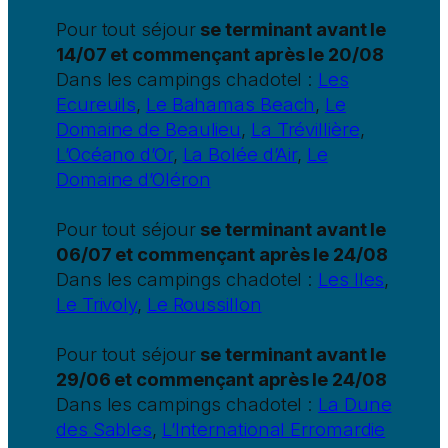
Pour tout séjour
se terminant avant le
14/07 et commençant après le 20/08
Dans les campings chadotel :
Les
Ecureuils
,
Le Bahamas Beach
,
Le
Domaine de Beaulieu
,
La Trévillière
,
L’Océano d’Or
,
La Bolée d’Air
,
Le
Domaine d’Oléron
Pour tout séjour
se terminant avant le
06/07 et commençant après le 24/08
Dans les campings chadotel :
Les Iles
,
Le Trivoly
,
Le Roussillon
Pour tout séjour
se terminant avant le
29/06 et commençant après le 24/08
Dans les campings chadotel :
La Dune
des Sables
,
L’International Erromardie