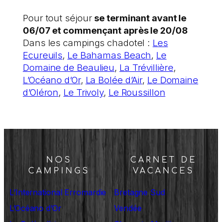
Pour tout séjour
se terminant avant le
06/07 et commençant après le 20/08
Dans les campings chadotel :
Les
Ecureuils
,
Le Bahamas Beach
,
Le
Domaine de Beaulieu
,
La Trévillière
,
L’Océano d’Or
,
La Bolée d’Air
,
Le Domaine
d’Oléron
,
Le Trivoly
,
Le Roussillon
NOS
CARNET DE
CAMPINGS
VACANCES
L’International Erromardie
Bretagne Sud
L’Océano d’Or
Vendée