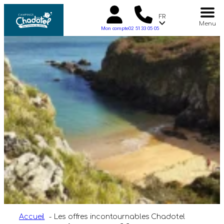
FR
Menu
Mon compte
02 51 33 05 05
Accueil
Les offres incontournables Chadotel