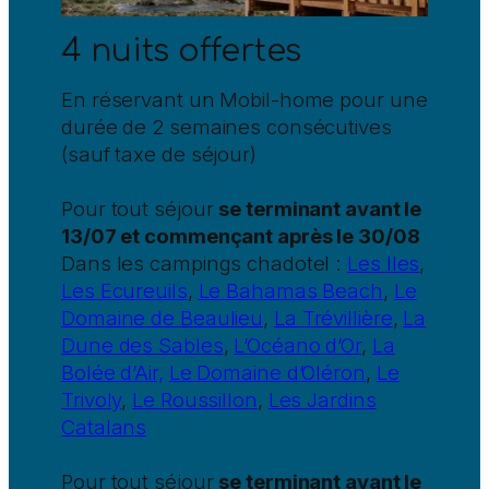
4 nuits offertes
En réservant un Mobil-home pour une
durée de 2 semaines consécutives
(sauf taxe de séjour)
Pour tout séjour
se terminant avant le
13/07 et commençant après le 30/08
Dans les campings chadotel :
Les Iles
,
Les Ecureuils
,
Le Bahamas Beach
,
Le
Domaine de Beaulieu
,
La Trévillière
,
La
Dune des Sables
,
L’Océano d’Or
,
La
Bolée d’Air,
Le Domaine d’Oléron
,
Le
Trivoly
,
Le Roussillon
,
Les Jardins
Catalans
Pour tout séjour
se terminant avant le