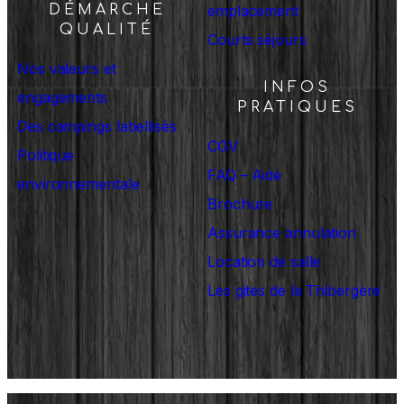
DÉMARCHE
emplacement
QUALITÉ
Courts séjours
Nos valeurs et
INFOS
engagements
PRATIQUES
Des campings labellisés
CGV
Politique
FAQ – Aide
environnementale
Brochure
Assurance annulation
Location de salle
Les gites de la Thibergère