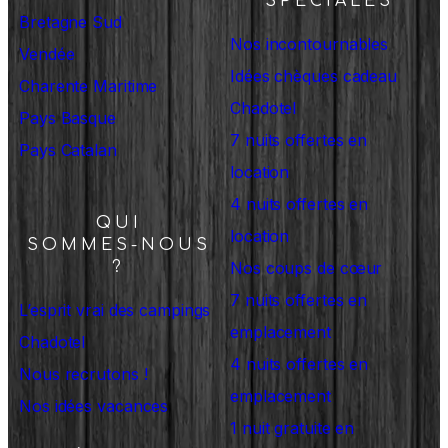
SPÉCIALES
Bretagne Sud
Nos incontournables
Vendée
Idées chèques cadeau
Charente Maritime
Chadotel
Pays Basque
7 nuits offertes en
Pays Catalan
location
4 nuits offertes en
QUI
location
SOMMES-NOUS
?
Nos coups de cœur
7 nuits offertes en
L’esprit vrai des campings
emplacement
Chadotel
4 nuits offertes en
Nous recrutons !
emplacement
Nos idées vacances
1 nuit gratuite en