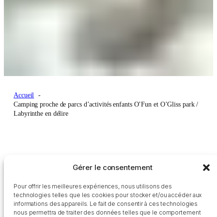
Accueil
Camping proche de parcs d’activités enfants O’Fun et O’Gliss park /
Labyrinthe en délire
Camping proche de
Gérer le consentement
parcs d’activités
Pour offrir les meilleures expériences, nous utilisons des
technologies telles que les cookies pour stocker et/ou accéder aux
enfants O’Fun et
informations des appareils. Le fait de consentir à ces technologies
nous permettra de traiter des données telles que le comportement