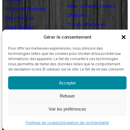
Idées chèques cadeau
Charente Maritime
Chadotel
Pays Basque
7 nuits offertes en
Pays Catalan
location
Gérer le consentement
4 nuits offertes en
QUI
Pour offrir les meilleures expériences, nous utilisons des
location
technologies telles que les cookies pour stocker et/ou accéder aux
SOMMES-NOUS
informations des appareils. Le fait de consentir à ces technologies
?
Nos coups de cœur
nous permettra de traiter des données telles que le comportement
de navigation ou les ID uniques sur ce site. Le fait de ne pas consentir
7 nuits offertes en
L’esprit vrai des campings
ou de retirer son consentement peut avoir un effet négatif sur
emplacement
certaines caractéristiques et fonctions.
Chadotel
Accepter
4 nuits offertes en
Nous recrutons !
Refuser
emplacement
Nos idées vacances
1 nuit gratuite en
Voir les préférences
DÉMARCHE
emplacement
Politique de cookies
Déclaration de confidentialité
QUALITÉ
Courts séjours