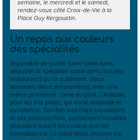
semaine, le mercredi et le samedi,
rendez-vous côté Croix-de-Vie à la
Place Guy Kergoustin.
Un repas aux couleurs
des spécialités
Impossible de quitter Saint-Gilles sans
déguster la spécialité locale dans l’un des
restaurants qui la subliment. Deux
adresses, deux atmosphères, mais une
même promesse : celle du goût. L’Ardoise,
pour les fins palais, qui marie simplicité et
excellence. Son fish and chips croustillant
et ses poissons frais, subtilement travaillés
séduisent autant les curieux que les
connaisseurs. Le Saint Gilles, charme par