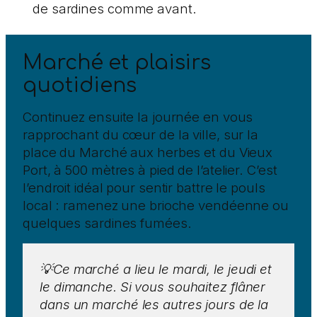
de sardines comme avant.
Marché et plaisirs
quotidiens
Continuez ensuite la journée en vous
rapprochant du cœur de la ville, sur la
place du Marché aux herbes et du Vieux
Port, à 500 mètres à pied de l’atelier. C’est
l’endroit idéal pour sentir battre le pouls
local : ramenez une brioche vendéenne ou
quelques sardines fumées.
💡Ce marché a lieu le mardi, le jeudi et
le dimanche. Si vous souhaitez flâner
dans un marché les autres jours de la