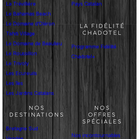
La Trévillière
Pays Catalan
Le Bahamas Beach
Le Domaine d’Oléron
LA FIDÉLITÉ
Tahiti Village
CHADOTEL
Le Domaine de Beaulieu
Programme Fidélité
Le Roussillon
Chadotel+
Le Trivoly
Les Ecureuils
Les îles
Les Jardins Catalans
NOS
NOS
DESTINATIONS
OFFRES
SPÉCIALES
Bretagne Sud
Nos incontournables
Vendée