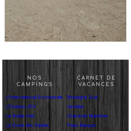
NOS
CARNET DE
CAMPINGS
VACANCES
L’International Erromardie
Bretagne Sud
L’Océano d’Or
Vendée
La Bolée d’air
Charente Maritime
La Dune des Sables
Pays Basque